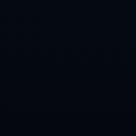
上海发布“体育20条”：小学每周5节体育课,每天运动最少2小时.
美国东北部遭遇新一轮冬季风暴 超1500万人受影响.
哈里伯顿33+11特纳两双 步行者主场大胜猛龙_篮板_助攻_NBA.
CONTACT US
Contact: 问鼎娱乐
Phone: 13584905651
Tel: 024-6131669
E-mail: admin@qw-wendingyule.com
Add:云南省红河哈尼族彝族自治州建水县盘江乡