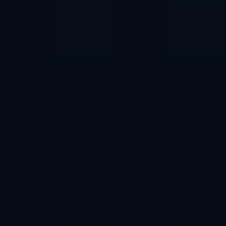
NEXT：
尽管今日浓眉不会出战 湖人仍计划为其播放致敬视频_
克里斯蒂_主场_安东尼-戴维斯.
RELATED NEWS
羽毛球世锦赛8月28日赛程公布 国羽全力以赴争八强
自由式滑雪世界杯芬兰卢卡站 徐梦桃获赛季首冠
16日综合：巩立姣泪别收官之战 樊振东、王曼昱双双卫冕
知道他们是谁吗？！@小贱OvO @M.......F
马特乌斯：尤尔曼德不仅专业能力出众，还具备其他优势
米兰冬季转会窗口聚焦菲尔克鲁格，塔雷紧锣密鼓商谈转会