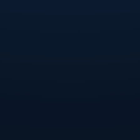
这场逆转胜不仅彰显了**上海队的团队精神**，也让人看到了他们
在季后赛中的无穷潜力。从整场比赛来看，上海在关键时刻的冷静
处理十分关键，例如在比分落后的情况下并未急于出手，而是通过
精妙的配合寻找更好的进攻机会。