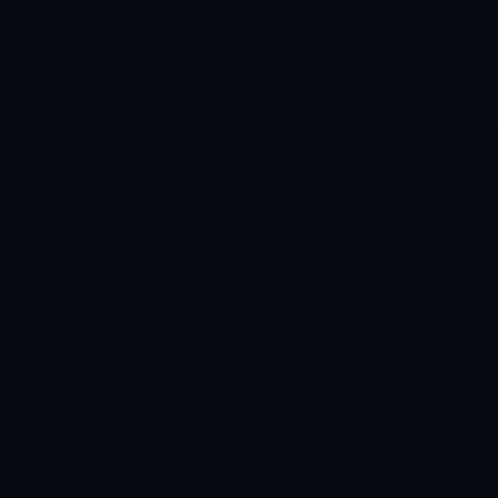
曝Spotify聯合創始人丹尼爾埃克將收購英超豪門阿森納.
全尤文：伊尔迪兹被尤文视为非卖品，他们希望与球员共赴未来.
寒潮蓝色预警：黄淮江淮江南华南等地部分地区降温幅度可达
10℃.
中国乒协发布声明：马龙、樊振东、陈梦正式退出世界排名.
CONTACT US
Contact: 问鼎娱乐
Phone: 13584905651
Tel: 024-6131669
E-mail: admin@qw-wendingyule.com
Add:云南省红河哈尼族彝族自治州建水县盘江乡