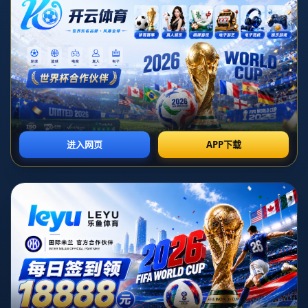
**顾斌的职业生涯**已在中超赛场上锤炼多年。他以灵活的跑位和
精准的传球在场上扮演着重要角色。对于球队来说，他不仅是中场
的组织者，更是一个在攻防转换中不可或缺的成员。因此，顾斌加
盟东方无疑是为这支香港球队注入了新活力。东方队近年来一直致
力于提升自己的竞技水平，在这次与顾斌的签约中，他们看到了机
会。
从战略角度来看，顾斌的到来将对东方队产生深远影响。**东方队
**在过往几个赛季中，一直都在寻找合适的人选来稳定中场。而顾
斌的经验和技术水平，恰好能补上这一位置的空缺。*结合顾斌过去