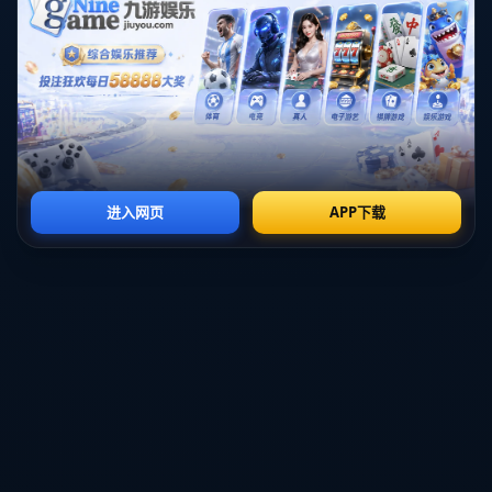
超，这个联赛将会吸引更多观众的目光，并逐渐提升其在亚洲足球
中的地位。
一个成功的足球转会，往往不仅是球员技能与球队需求的匹配，更
得益于运作的时机和市场的需求变化。*观察历年成功的转会案例
*，例如德布劳内加盟曼城后为球队带来的巨大变革，便可见一斑。
这些转会对球队短期和长期战绩的提升都有着深远的影响。**顾斌
**此次转会东方不仅是一次个人职业生涯的选择，更可能是开启港
超新篇章的一部分。
总之，顾斌加盟东方是一次深具意义的转会。这不仅在一定程度上
改变了**港超**的格局，也可能为日后更多类似的转会提供了宝贵
的借鉴经验。在未来的赛季中，顾斌的表现无疑会成为关注焦点，
也将成为球迷们津津乐道的话题。