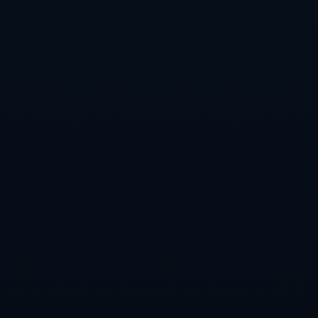
RELATED NEWS
羽毛球世锦赛8月28日赛程公布 国羽全力以赴争八强
自由式滑雪世界杯芬兰卢卡站 徐梦桃获赛季首冠
16日综合：巩立姣泪别收官之战 樊振东、王曼昱双双卫冕
知道他们是谁吗？！@小贱OvO @M.......F
马特乌斯：尤尔曼德不仅专业能力出众，还具备其他优势
米兰冬季转会窗口聚焦菲尔克鲁格，塔雷紧锣密鼓商谈转会
CATEGORIES
公司新闻