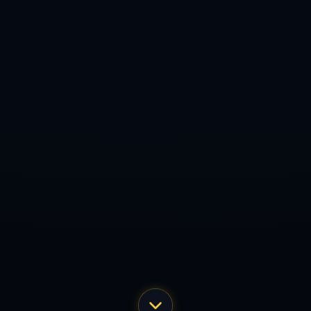
新华社消息｜长寿时代，我们作好准备了吗？“新华深读”为您报
道.
CONTACT US
Contact: 问鼎娱乐
Phone: 13584905651
Tel: 024-6131669
E-mail: admin@qw-wendingyule.com
Add:云南省红河哈尼族彝族自治州建水县盘江乡
Copyright 2024
问鼎-问鼎官网入口-wending
All Rights by
问鼎娱乐