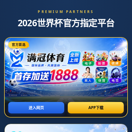
Toggl
navig
NEWS
全球媒体聚焦丨面对外部挑战 中国经济的
底气在这儿!.
**全球媒体聚焦丨面对外部挑战 中国经济的底气在这儿!**
随着全球经济的不确定性日益加剧，中国经济如何经受住外部挑
战，成为世界各大媒体关注的焦点。毫无疑问，中国经济的韧性和
活力正在为全球经济带来信心。那么，中国经济的底气究竟来自哪
里？本文将深入探讨这一问题。
**坚实的内需市场**
首先，不容忽视的是中国庞大的内需市场。作为世界上人口最多的