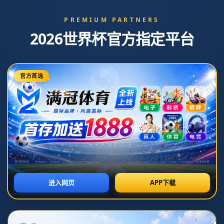
Toggl
navig
NEWS
拜仁官宣與舒波莫廷完成續約 新合同至
2023.
**拜仁官宣與舒波莫廷完成續約 新合同至2023：關鍵一筆續約的
深意**
近日，德甲豪門拜仁慕尼黑正式宣布，與球隊的喀麥隆前鋒埃里克·
舒波莫廷完成了續約。根據官方消息，新合同將延續至2023年，這
一消息瞬間引發了廣泛關注。作為一位在球場上兢兢業業的全能型
球員，舒波莫廷的續約不僅對拜仁未來攻防體系有著積極意義，也
反映了俱樂部對球隊深度和穩定性的長遠規劃。