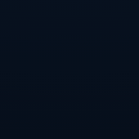
俱樂部貫徹其長期穩定、靈活應對的具體表現。同時，這也彰顯了
拜仁在競爭激烈的足球市場中，持續保持高水準的管理和戰略規劃
能力。