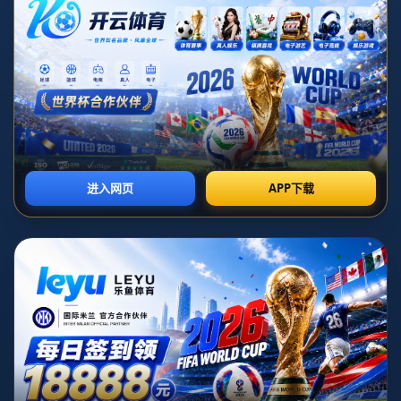
### **舒波莫廷：拜仁“隱藏武器”實至名歸**
舒波莫廷雖然並非拜仁一線陣容中的耀眼巨星，但他在關鍵時刻的
表現讓人印象深刻。在2020年從巴黎聖日耳曼轉會來到拜仁後，他
憑藉強大的身體素質、優秀的得分能力以及全能的戰術適配性迅速
適應了拜仁的體系。
例如，在萊萬多夫斯基因傷缺陣的情況下，舒波莫廷曾多次肩負起
球隊攻擊線的重任。在歐冠賽場對陣巴黎的比賽中，他憑藉進球搶
眼發揮成為拜仁的亮點之一，證明了自己的價值與穩定性。
拜仁延長舒波莫廷的合同，也反映出俱樂部對於**球隊陣容深度的
高度重視**。當主力球員可能因傷病或賽程壓力無法出場時，舒波
莫廷這樣的萬金油球員能夠在攻擊區域帶來可靠的保障。
### **拜仁的續約策略：長期穩定與靈活應變並行**
正如很多成功的足球俱樂部一樣，拜仁慕尼黑近年來的戰略看似簡