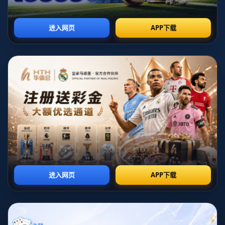
單，卻蘊含深意。他們一方面專注於培養并保持世界頂尖巨星的陣
容穩定性，另一方面也非常重視角色球員的延續性與未來潛力。舒
波莫廷的續約則完美體現了這一理念。
相比於一些花重金購買新人的豪門球隊，拜仁在某些位置更傾向於
當前陣容的“內部挖掘”。舒波莫廷正是這種戰略下的重要一環。他
的續約並不僅僅是數字上的延長，而是明確告訴外界，拜仁對陣容
靈活性與厚度有著他人難以企及的成熟解讀。
舉一具體的例子，拜仁在2020年同樣面臨球隊框架調整期，但完成
了對主力球員的續約與替補球員的靈活調整。結果，他們戰績穩
定，長年保持德甲聯賽霸主地位。舒波莫廷目前的情況就很好地呼
應這一過去的案例，他將成為拜仁短期與中期穩健發展的重要“橋
樑”。
### **續約的戰略意義：契合球隊的財政與人事管理**