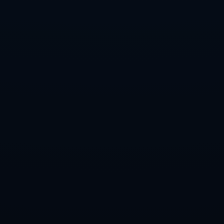
CATEGORIES
公司新闻
行业资讯
NEWS
民生直通车丨让中药饮片联采有更科学的标准——透视全国中药
饮片联盟采购.
阿森納宣布日本國腳富安健洋加盟球隊.
世界排名：坎贝尔夺冠进入前100 克鲁斯维克216位.