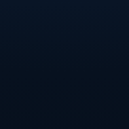
这场**塞维利亚力克马洛卡**的比赛不仅展现了塞维利亚在技战术
层面的深厚底蕴，也揭示了马洛卡亟待提高之处。在今后的比赛
中，马洛卡需要加强防守中的协作和反击时的速度，以此更好地应
对强敌的挑战。同时，这场胜利也为塞维利亚在积分榜上的攀升提
供了坚实的基础。
通过这场比赛，我们可以预见接下来的几轮中，塞维利亚或将在联
赛中继续保持强劲的势头，而马洛卡则需要更深刻地总结失利的原
因，为未来的比赛做好更充足的准备。