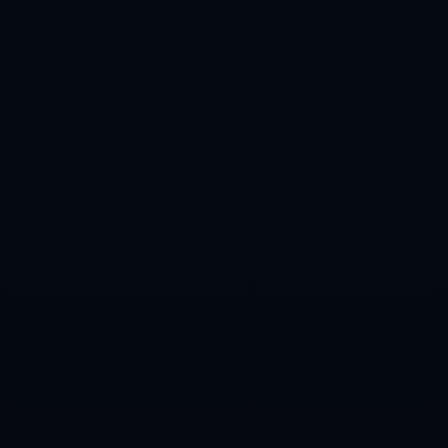
郭田雨在中超的高效表現能否贏得李鐵的賞識？.
武磊：國足在亞洲不具優勢 但信心不會減弱.
篮球——CBA常规赛：北京控股胜南京头排苏酒.
詹姆斯本赛季在第四节合计300分100板100助，联盟唯一.
船記公告小卡復出推遲 再度錯失對陣老鷹良機.
CONTACT US
Contact: 问鼎娱乐
Phone: 13584905651
Tel: 024-6131669
E-mail: admin@qw-wendingyule.com