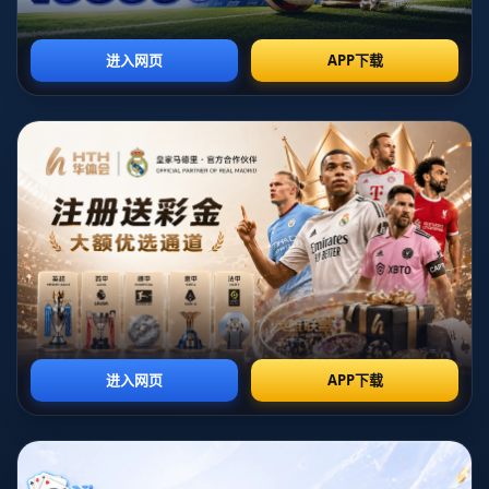
**马洛卡的挑战与不足**
虽然马洛卡在场上展现了顽强的防守意志，但他们在技术和策略上
的一些不足，却成为了致命的缺陷。例如，在**防守反击中的速度
**和**中场的拦截能力**上，马洛卡显得略有欠缺。特别是在下半
场，随着塞维利亚全力进攻，马洛卡逐渐显露出防线失误的弱点。
具体来说，马洛卡在应对塞维利亚快速的边路攻势时暴露出了侧翼
防守的不稳固。几次致命的边路突破都使得马洛卡门前风声鹤唳，
最终导致防线崩溃。
**比赛中的关键人物**