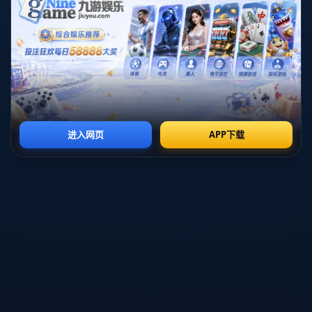
在这场比赛中，塞维利亚的核心中场球员无疑是该队的灵魂。他以
卓越的视野和精准的传球为球队创造了多次进攻机会，并在关键时
刻完成了助攻。而马洛卡方面，虽然在前场也有亮眼表现，但他们
的顶级球员未能有效击穿塞维利亚的防线，成为整场比赛的遗憾之
一。
**分析与展望**