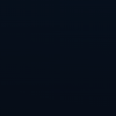
在中考
品真如
**理解
为了更
要门槛
繁多，
**神器
选择“
等。这