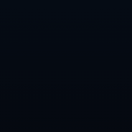
体测神器”虽有其市场存在理由，但其作用被过度神话也不得不引起我们的
扎实的基础。
清晰地了解背景和事实，家长们能更理智地看待“中考体测神器”。这样，
未来保驾护航。
REVIOUS：
秀我中国｜跟着影老板看CR450动车组样车.
NEXT：
TED NEWS
世锦赛8月28日赛程公布 国羽全力以赴争八强
式滑雪世界杯芬兰卢卡站 徐梦桃获赛季首冠
综合：巩立姣泪别收官之战 樊振东、王曼昱双双卫冕