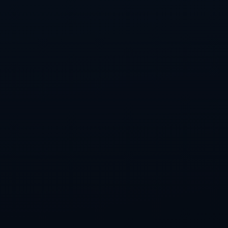
则效果不显著。
造，吸引家长眼球。许多家长在面对孩子升学压力时，会
，市场上不乏针对家长焦虑情绪的智商税产品。
养品，然而孩子坚持服用了一个月，并未见明显效果。反
升。此案例中，营养补品确实含有一些对身体有益的成
理设定预期**。我们建议家长更多关注学生平时的锻炼
。真正有效的提升不是依赖于某一两种畅销产品，而是良