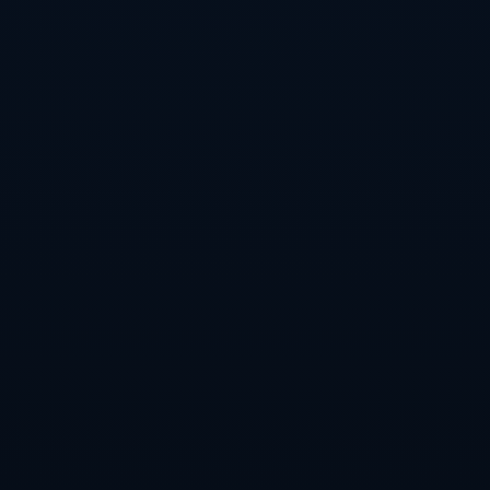
体测这个战场上，家长们总希望孩子能有出色表现，于是市场上涌现出各种声称
宣传般有效，还是只是收割智商税的营销噱头？本文将为您剖析背后真相
市场与需求**
清晰地看待这个问题，我们首先要理解家长们为何如此关注体测成绩。中
，于是，助力提高体测成绩的工具和产品应运而生。这些所谓的“神器”包
价格不菲。
是否真的有效？**
中考体测神器”之前，我们要先明确几个方面。首先，**大多数体测项目主
些素质的提升需要**长期训练和科学方法**，并不是依靠某种产品或设