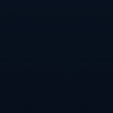
们看到，**体育精神不仅仅是比赛中的拼搏，更是场下无声的支持
与默契**。
**媒体、领导与团队的作用**
这次事件中，媒体对于阿曼足协主席出现的报道，也在无形中增强
了这场比赛的关注度。从而吸引了更多的球迷关注与讨论。此外，
这也同时传播了阿曼足球的团结与向心力，提升了国家队在国际上
的影响力。
总之，阿曼足协主席的现场观战不仅仅是一种形式上的支持，更是
对球队一种深刻的激励。这种**领袖出现在关键场合，给球队带来
的心理鼓舞，无疑是激发球队潜力的重要因素**。
PREVIOUS：
暑期大学生化身“安全泳士” 教“星孩”畅享泳池.
NEXT：
西甲第2輪萊萬特3-3皇家馬德裏 貝爾首開紀錄維尼修
斯替補救主.