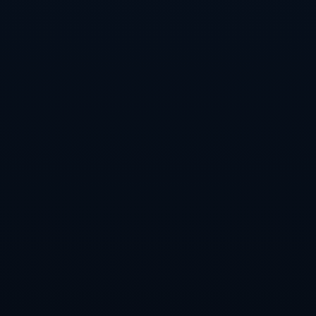
RELATED NEWS
羽毛球世锦赛8月28日赛程公布 国羽全力以赴争八强
自由式滑雪世界杯芬兰卢卡站 徐梦桃获赛季首冠
16日综合：巩立姣泪别收官之战 樊振东、王曼昱双双卫冕
知道他们是谁吗？！@小贱OvO @M.......F
马特乌斯：尤尔曼德不仅专业能力出众，还具备其他优势
米兰冬季转会窗口聚焦菲尔克鲁格，塔雷紧锣密鼓商谈转会
CATEGORIES