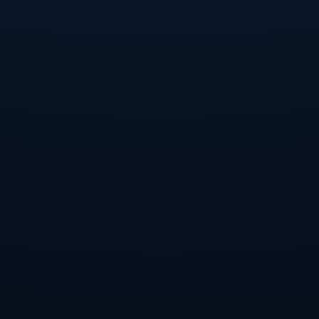
曼联在比赛中的表现并非仅仅依赖球员个人能力，更重要的是索尔
斯克亚的**灵活战术**。他在比赛中的数次战术调整成功打乱了对
方的节奏。从加强中场控球到快速的边路进攻，曼联展现出了丰富
的进攻手段。此外，替补球员的出色表现，也为球队在下半场的多
次机会奠定了基础。这样的战术成功，让皇马贝蒂斯几乎没有调整
的时间。
**进攻多样化**
在分析这场比赛时，我们不能忽视曼联在进攻端多样化的表现。*不
论是通过快速短传打透对方防线，还是利用长传制造进攻空间*，曼
联都做得游刃有余。特别是前场的球员，通过灵活的跑位和位置切
换，让贝蒂斯的后卫无法专注于防守。以至于面对曼联多次的进攻
组合，贝蒂斯只能疲于奔命。
**展望未来比赛**