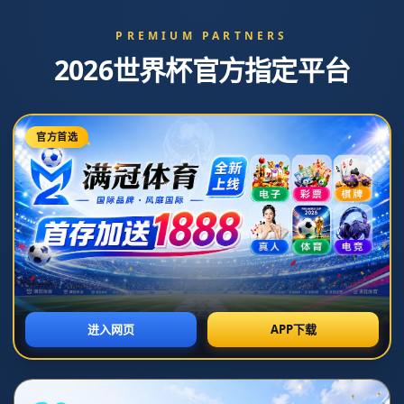
Toggl
navig
NEWS
歐聯杯16強首回合曼聯4-1皇家貝蒂斯 曼
聯連破門皇家貝蒂斯無從反抗.
**欧联杯16强：曼联火力全开，皇家贝蒂斯难以招架**